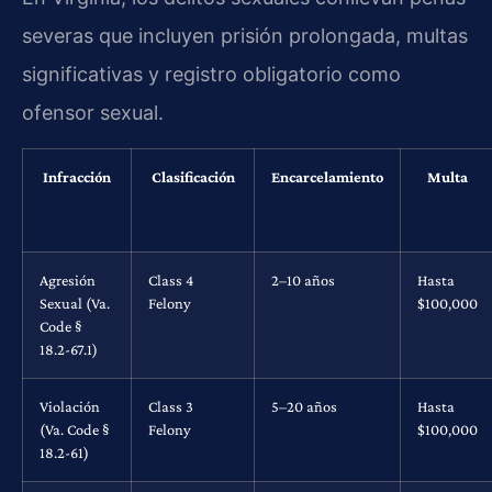
severas que incluyen prisión prolongada, multas
significativas y registro obligatorio como
ofensor sexual.
Infracción
Clasificación
Encarcelamiento
Multa
Agresión
Class 4
2–10 años
Hasta
Sexual (Va.
Felony
$100,000
Code §
18.2-67.1)
Violación
Class 3
5–20 años
Hasta
(Va. Code §
Felony
$100,000
18.2-61)