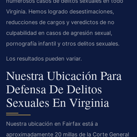
numerosos casos de delitos sexuales en todo
Virginia. Hemos logrado desestimaciones,
reducciones de cargos y veredictos de no
culpabilidad en casos de agresión sexual,
pornografía infantil y otros delitos sexuales.
Los resultados pueden variar.
Nuestra Ubicación Para
Defensa De Delitos
Sexuales En Virginia
Nuestra ubicación en Fairfax está a
aproximadamente 20 millas de la Corte General