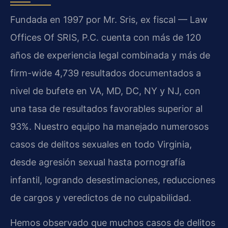
Fundada en 1997 por Mr. Sris, ex fiscal — Law
Offices Of SRIS, P.C. cuenta con más de 120
años de experiencia legal combinada y más de
firm-wide 4,739 resultados documentados a
nivel de bufete en VA, MD, DC, NY y NJ, con
una tasa de resultados favorables superior al
93%. Nuestro equipo ha manejado numerosos
casos de delitos sexuales en todo Virginia,
desde agresión sexual hasta pornografía
infantil, logrando desestimaciones, reducciones
de cargos y veredictos de no culpabilidad.
Hemos observado que muchos casos de delitos