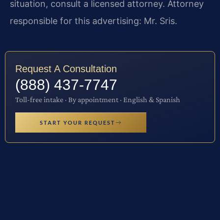
situation, consult a licensed attorney. Attorney
responsible for this advertising: Mr. Sris.
Request A Consultation
(888) 437-7747
Toll-free intake · By appointment · English & Spanish
START YOUR REQUEST