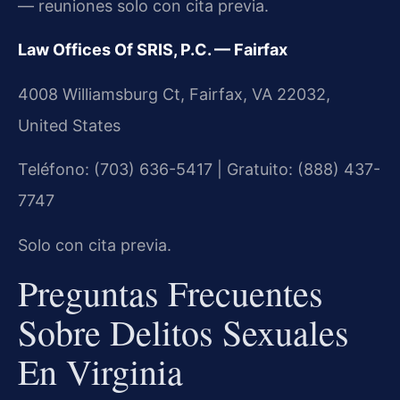
— reuniones solo con cita previa.
Law Offices Of SRIS, P.C. — Fairfax
4008 Williamsburg Ct, Fairfax, VA 22032,
United States
Teléfono: (703) 636-5417 | Gratuito: (888) 437-
7747
Solo con cita previa.
Preguntas Frecuentes
Sobre Delitos Sexuales
En Virginia