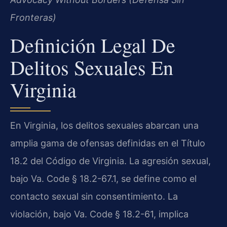
Fronteras)
Definición Legal De
Delitos Sexuales En
Virginia
En Virginia, los delitos sexuales abarcan una
amplia gama de ofensas definidas en el Título
18.2 del Código de Virginia. La agresión sexual,
bajo Va. Code § 18.2-67.1, se define como el
contacto sexual sin consentimiento. La
violación, bajo Va. Code § 18.2-61, implica