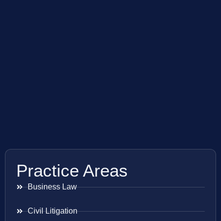
Practice Areas
Business Law
Civil Litigation