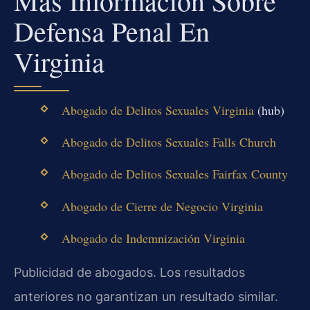
Más Información Sobre
Defensa Penal En
Virginia
Abogado de Delitos Sexuales Virginia
(hub)
Abogado de Delitos Sexuales Falls Church
Abogado de Delitos Sexuales Fairfax County
Abogado de Cierre de Negocio Virginia
Abogado de Indemnización Virginia
Publicidad de abogados. Los resultados
anteriores no garantizan un resultado similar.