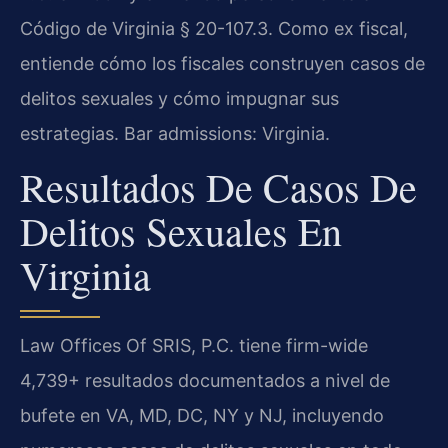
Código de Virginia § 20-107.3. Como ex fiscal,
entiende cómo los fiscales construyen casos de
delitos sexuales y cómo impugnar sus
estrategias. Bar admissions: Virginia.
Resultados De Casos De
Delitos Sexuales En
Virginia
Law Offices Of SRIS, P.C. tiene firm-wide
4,739+ resultados documentados a nivel de
bufete en VA, MD, DC, NY y NJ, incluyendo