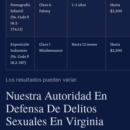
Pornografía
Class 6
1–5 años
Hasta
Infantil
Felony
$2,500
(Va. Code §
18.2-
374.1:1)
Exposición
Class 1
Hasta 12 meses
Hasta
Indecente
Misdemeanor
$2,500
(Va. Code §
18.2-387)
Los resultados pueden variar.
Nuestra Autoridad En
Defensa De Delitos
Sexuales En Virginia