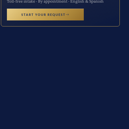
Toll-free intake · By appointment · English & Spanish
START YOUR REQUEST