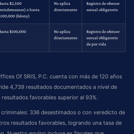
Hasta $2,500
No aplica
Registro de ofensor
(misdemeanor) o hasta
directamente
sexual obligatorio
$100,000 (felony)
Hasta $100,000
No aplica
Registro de ofensor
directamente
sexual obligatorio
de por vida
Offices Of SRIS, P.C. cuenta con más de 120 años
wide 4,739 resultados documentados a nivel de
resultados favorables superior al 93%.
 criminales: 336 desestimados o con veredicto de
tros resultados favorables, logrando una tasa de
ón. Nuestro equipo incluye ex fiscales que