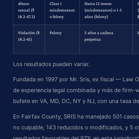
Abuso
Class 1
Hasta 12 meses
sexual (§
misdemeanor
(misdemeanor) o 1-5
18.2-67.2)
o felony
años (felony)
Violación (§
Felony
5 años a cadena
18.2-61)
perpetua
Los resultados pueden variar.
Fundada en 1997 por Mr. Sris, ex fiscal — Law 
de experiencia legal combinada y más de firm-
bufete en VA, MD, DC, NY y NJ, con una tasa de 
En Fairfax County, SRIS ha manejado 501 casos
no culpable, 143 reducidos o modificados, y 5 o
resultados favorables del 97% en esta jurisdicci