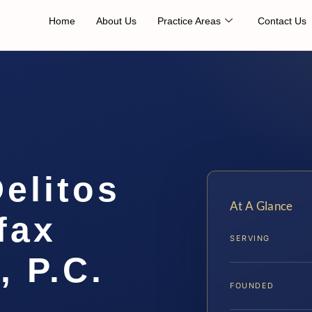
Home
About Us
Practice Areas
Contact Us
elitos
At A Glance
fax
SERVING
, P.C.
FOUNDED