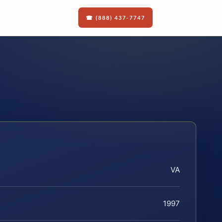
☎ (888) 437-7747
VA
1997