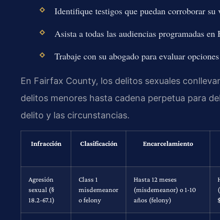
Identifique testigos que puedan corroborar su 
Asista a todas las audiencias programadas en 
Trabaje con su abogado para evaluar opciones 
En Fairfax County, los delitos sexuales conllev
delitos menores hasta cadena perpetua para del
delito y las circunstancias.
Infracción
Clasificación
Encarcelamiento
Agresión
Class 1
Hasta 12 meses
sexual (§
misdemeanor
(misdemeanor) o 1-10
18.2-67.1)
o felony
años (felony)