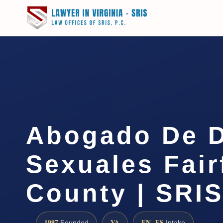
Abogado De D
Sexuales Fair
County | SRIS
1997
VA
EN · ES
Founded
Intake