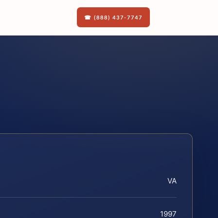
☎ (888) 437-7747
VA
1997