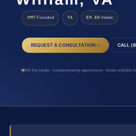
1997
VA
EN · ES
Founded
Intake
CALL (8
REQUEST A CONSULTATION
Toll-free intake · Consultations by appointment · Intake available i