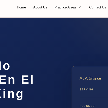
Home
About Us
Practice Areas
Contact Us
No
En El
At A Glance
King
SERVING
FOUNDED