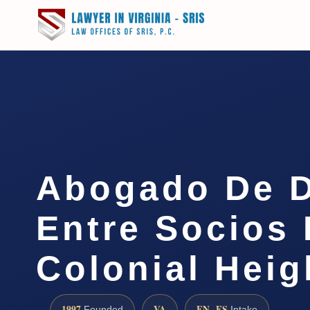
Abogado De D
Entre Socios
Colonial Heig
1997
VA
EN · ES
Founded
Intake