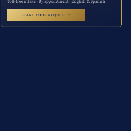
Toll-free intake · By appointment · English & Spanish
START YOUR REQUEST