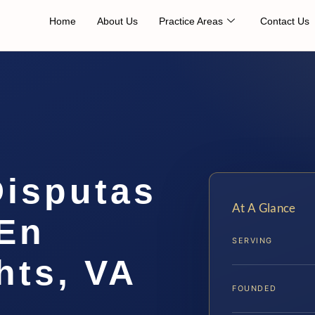
Home
About Us
Practice Areas
Contact Us
isputas
At A Glance
 En
SERVING
hts, VA
FOUNDED