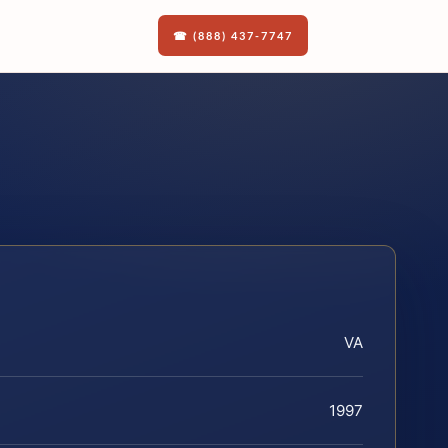
☎ (888) 437-7747
VA
1997