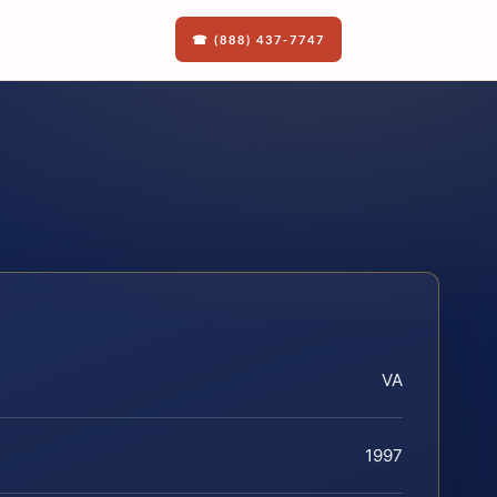
☎ (888) 437-7747
VA
1997