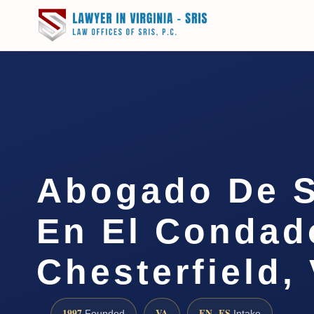
Abogado De 
En El Condad
Chesterfield,
1997
VA
EN · ES
Founded
Intake