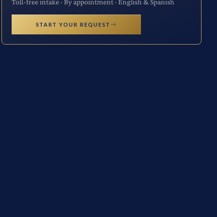
Toll-free intake · By appointment · English & Spanish
START YOUR REQUEST