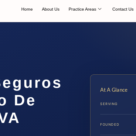
Home
About Us
Practice Areas
Contact Us
Seguros
At A Glance
o De
SERVING
 VA
FOUNDED