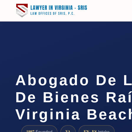
Abogado De L
De Bienes Ra
Virginia Beac
1997
VA
EN · ES
Founded
Intake