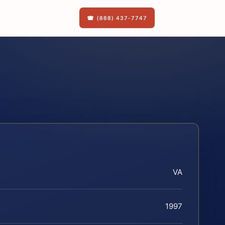
☎ (888) 437-7747
VA
1997