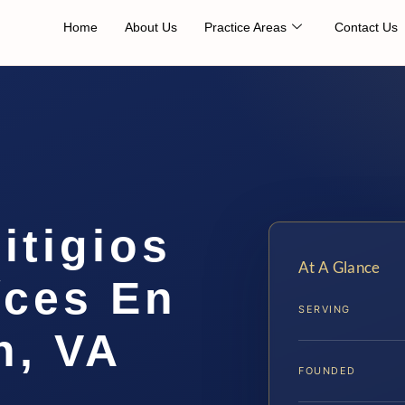
Home
About Us
Practice Areas
Contact Us
itigios
At A Glance
íces En
SERVING
h, VA
FOUNDED