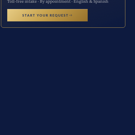
Toll-free intake · By appointment · English & Spanish
START YOUR REQUEST