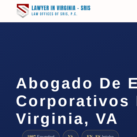
Abogado De E
Corporativos
Virginia, VA
1997
VA
EN · ES
Founded
Intake