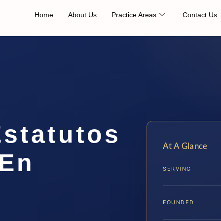
Home
About Us
Practice Areas
Contact Us
statutos
At A Glance
 En
SERVING
FOUNDED