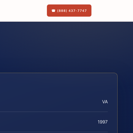
☎ (888) 437-7747
VA
1997