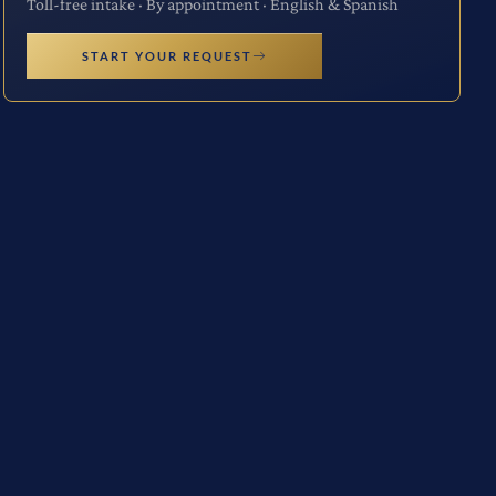
Toll-free intake · By appointment · English & Spanish
START YOUR REQUEST