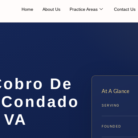
Home
About Us
Practice Areas
Contact Us
Cobro De
At A Glance
 Condado
SERVING
 VA
FOUNDED