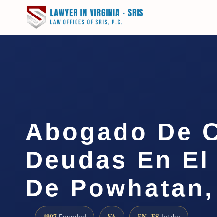
Abogado De 
Deudas En El
De Powhatan,
1997
VA
EN · ES
Founded
Intake