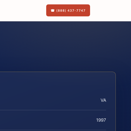
☎ (888) 437-7747
VA
1997