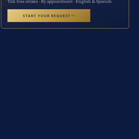
Toll-free intake · By appointment · English & Spanish
START YOUR REQUEST